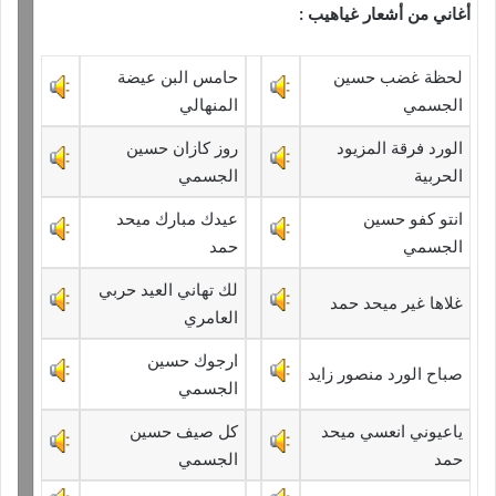
أغاني من أشعار غياهيب :
لحظة غضب حسين
حامس البن عيضة
الجسمي
المنهالي
الورد فرقة المزيود
روز كازان حسين
الحربية
الجسمي
انتو كفو حسين
عيدك مبارك ميحد
الجسمي
حمد
لك تهاني العيد حربي
غلاها غير ميحد حمد
العامري
ارجوك حسين
صباح الورد منصور زايد
الجسمي
ياعيوني انعسي ميحد
كل صيف حسين
حمد
الجسمي