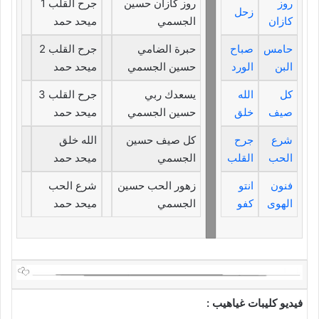
روز
روز كازان حسين
جرح القلب 1
زحل
كازان
الجسمي
ميحد حمد
حامس
صباح
حبرة الضامي
جرح القلب 2
البن
الورد
حسين الجسمي
ميحد حمد
كل
الله
يسعدك ربي
جرح القلب 3
صيف
خلق
حسين الجسمي
ميحد حمد
شرع
جرح
كل صيف حسين
الله خلق
الحب
القلب
الجسمي
ميحد حمد
فنون
انتو
زهور الحب حسين
شرع الحب
الهوى
كفو
الجسمي
ميحد حمد
فيديو كليبات غياهيب :