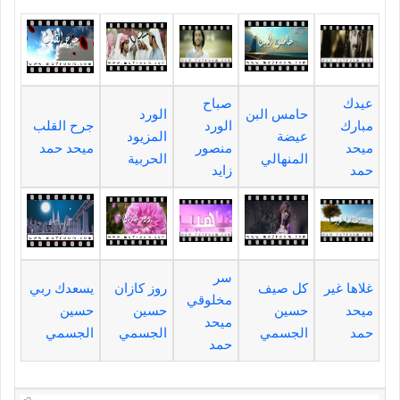
عيدك
صباح
حامس البن
الورد
مبارك
الورد
جرح القلب
عيضة
المزيود
ميحد
منصور
ميحد حمد
المنهالي
الحربية
حمد
زايد
سر
غلاها غير
كل صيف
روز كازان
يسعدك ربي
مخلوقي
ميحد
حسين
حسين
حسين
ميحد
حمد
الجسمي
الجسمي
الجسمي
حمد