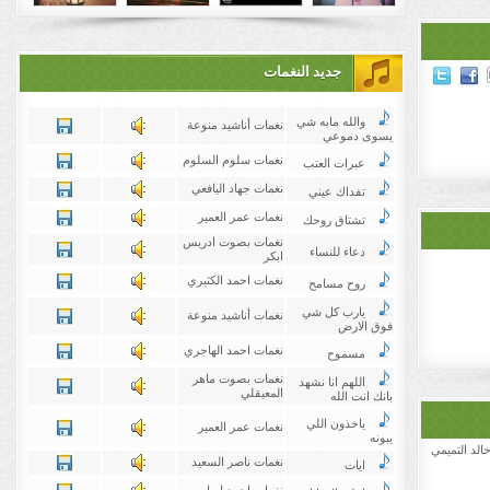
جديد النغمات
والله مابه شي
نغمات أناشيد منوعة
يسوى دموعي
نغمات سلوم السلوم
عبرات العتب
نغمات جهاد اليافعي
تفداك عيني
نغمات عمر العمير
تشتاق روحك
نغمات بصوت ادريس
دعاء للنساء
ابكر
نغمات احمد الكثيري
روح مسامح
يارب كل شي
نغمات أناشيد منوعة
فوق الارض
نغمات احمد الهاجري
مسموح
نغمات بصوت ماهر
اللهم انا نشهد
المعيقلي
بانك انت الله
ياخذون اللي
نغمات عمر العمير
يبونه
الد التميمي
نغمات ناصر السعيد
ايات