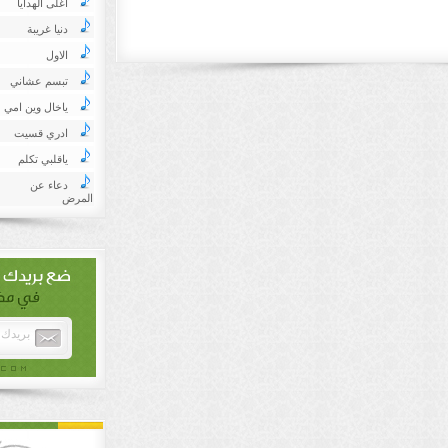
اغلى الهدايا
دنيا غريبة
الاول
تبسم عشاني
ياخال وين امي
ادري قسيت
ياقلبي تكلم
دعاء عن
المرض