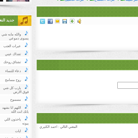
جديد الن
والله مابه شي
يسوى دموعي
عبرات العتب
تفداك عيني
تشتاق روحك
دعاء للنساء
روح مسامح
يارب كل شي
فوق الارض
مسموح
اللهم انا نشهد
بانك انت الله
ياخذون اللي
يبونه
المغني التالي :
احمد الكثيري
ايات