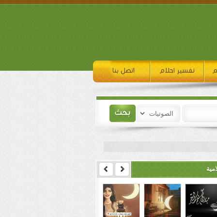
م
تفسير احلام
اتصل بنا
مية