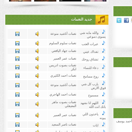
جديد النغمات
والله مابه شي
نغمات أناشيد منوعة
يسوى دموعي
نغمات سلوم السلوم
عبرات العتب
نغمات جهاد اليافعي
تفداك عيني
نغمات عمر العمير
تشتاق روحك
نغمات بصوت ادريس
دعاء للنساء
ابكر
نغمات احمد الكثيري
روح مسامح
يارب كل شي
نغمات أناشيد منوعة
فوق الارض
نغمات احمد الهاجري
مسموح
نغمات بصوت ماهر
اللهم انا نشهد
المعيقلي
بانك انت الله
ياخذون اللي
نغمات عمر العمير
يبونه
أحمد يوسف
نغمات ناصر السعيد
ايات