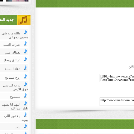
جديد الن
والله مابه شي
يسوى دموعي
عبرات العتب
تفداك عيني
تشتاق روحك
لان!
دعاء للنساء
روح مسامح
يارب كل شي
فوق الارض
مسموح
اللهم انا نشهد
بانك انت الله
ياخذون اللي
يبونه
ايات