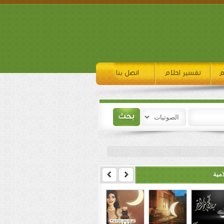
م
تفسير احلام
اتصل بنا
مية