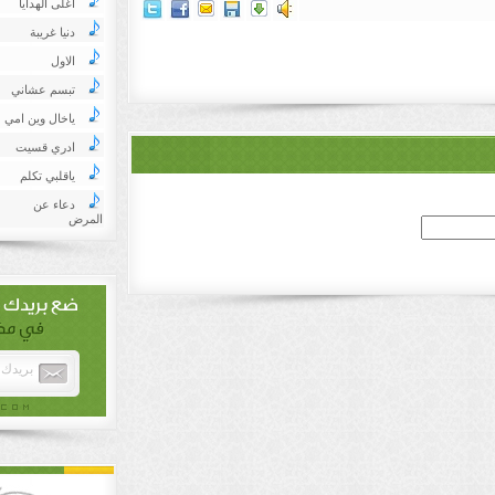
اغلى الهدايا
دنيا غريبة
الاول
تبسم عشاني
ياخال وين امي
ادري قسيت
ياقلبي تكلم
دعاء عن
المرض